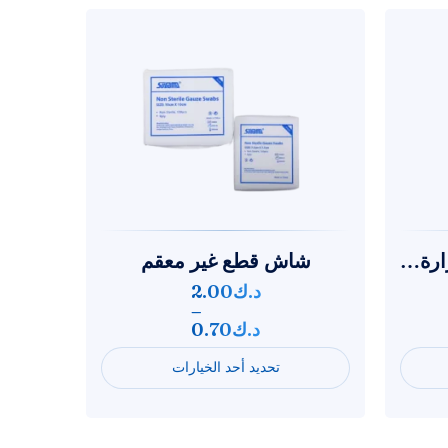
كمادات جيل خافضة للحرارة للجبهة
شاش قطع غير معقم
د.ك
2.00
–
د.ك
0.70
تحديد أحد الخيارات