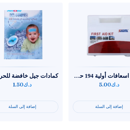
شنطة اسعافات أولية 194 حبة تكفى 25 شخص
د.ك
5.00
د.ك
1.50
إضافة إلى السلة
إضافة إلى السلة