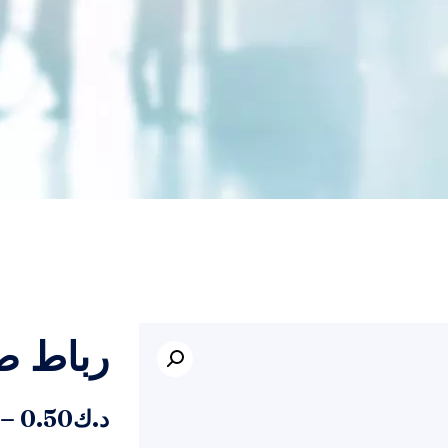
رباط ض
–
د.ك
0.50