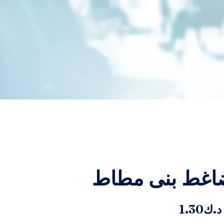
اغط بنى مطاط
د.ك
1.30